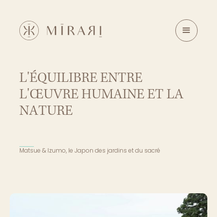
L
'
É
Q
U
I
L
I
B
R
E
E
N
T
R
E
L
'
Œ
U
V
R
E
H
U
M
A
I
N
E
E
T
L
A
N
A
T
U
R
E
Matsue & Izumo, le Japon des jardins et du sacré